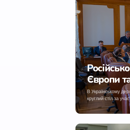
Російсько
Європи та
В Українському дер
круглий стіл за учас