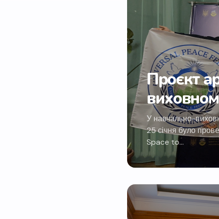
Проєкт ар
виховном
У навчально-виховн
25 січня було прове
Space to…