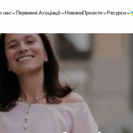
о нас
Первинні Асоціації
Новини
Проєкти
Ресурси