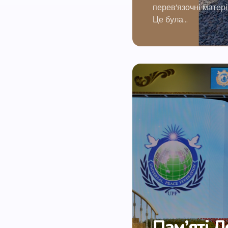
перев’язочні матері
Це була…
Пам’яті 