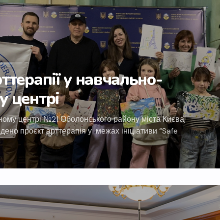
ттерапії у навчально-
у центрі
ому центрі №21 Оболонського району міста Києва,
дено проєкт арттерапія у межах ініціативи “Safe