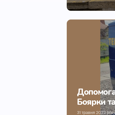
Допомога
Боярки т
31 травня 2022 року