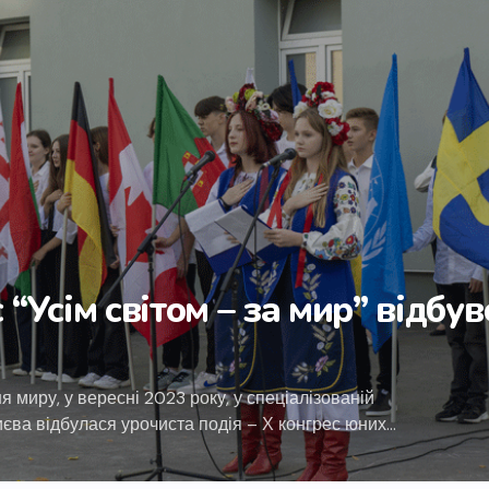
 “Усім світом – за мир” відбув
 миру, у вересні 2023 року, у спеціалізованій
єва відбулася урочиста подія – Х конгрес юних…