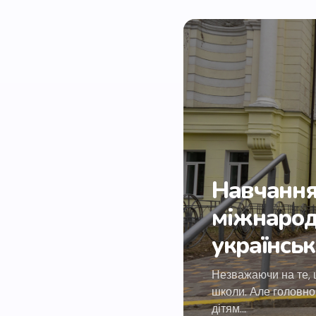
Навчання 
міжнарод
українсь
Незважаючи на те, 
школи. Але головно
дітям…