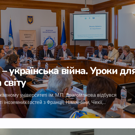
 – українська війна. Уроки дл
 світу
жавному університеті ім. М.П. Драгоманова відбувся
ті іноземних гостей з Франції, Німеччини, Чехії,…