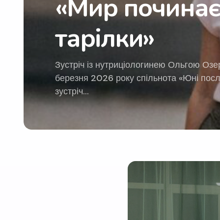
 — і з твоєї
18
нлайн-