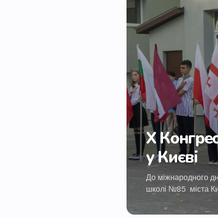
Х Конгрес
у Києві
До міжнародного дня
школі №85 міста Ки