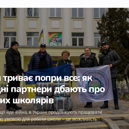
триває попри все: як
ні партнери дбають про
ких школярів
що йде війна, в Україні продовжують працювати
ю умовою для роботи школи – це можливість