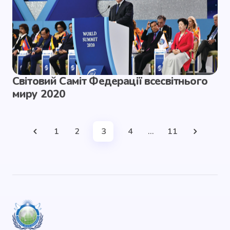
Світовий Саміт Федерації всесвітнього
миру 2020
1
2
3
4
…
11