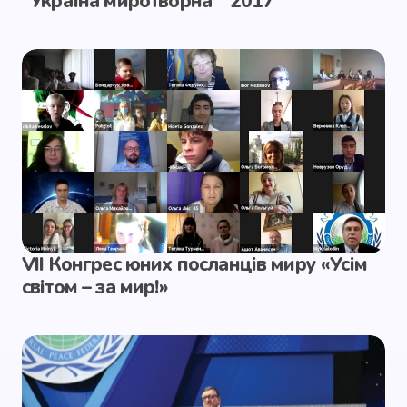
“Україна миротворна ” 2017
VІІ Конгрес юних посланців миру «Усім
світом – за мир!»