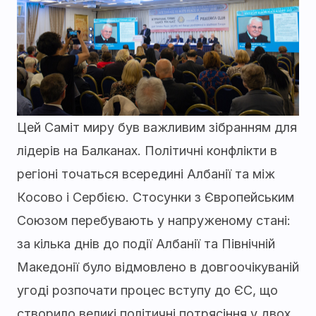
Цей Саміт миру був важливим зібранням для
лідерів на Балканах. Політичні конфлікти в
регіоні точаться всередині Албанії та між
Косово і Сербією. Стосунки з Європейським
Союзом перебувають у напруженому стані:
за кілька днів до події Албанії та Північній
Македонії було відмовлено в довгоочікуваній
угоді розпочати процес вступу до ЄС, що
створило великі політичні потрясіння у двох