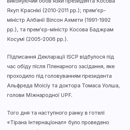
виконуючий обов’язки президента Косова
Якуп Краснікі (2010-2011 рр.); прем’єр-
міністр Албанії Вілсон Ахмети (1991-1992
рр.), та прем’єр-міністр Косова Баджрам
Косумі (2005-2006 рр.).
Підписання Декларації ISCP відбулося під
час обіду після Пленарного засідання, яке
проходило під головуванням президента
Альфреда Моісіу та доктора Томаса Уолша,
голови Міжнародної UPF.
Того дня та наступного ранку в готелі
«Тірана Інтернаціонал» було проведено