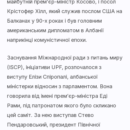
майбутній прем’єр-міністр Косово, і посол
Крістофер Хілл, який служив послом США на
Балканах у 90-х роках і був головним
американським дипломатом в Албанії
наприкінці комуністичної епохи.
Заснування Міжнародної ради з питань миру
(ISCP), ініціативи UPF, розпочалося з
виступу Елізи Спіропалі, албанської
міністерки відносин з парламентом. Вона
говорила від імені прем’єр-міністра Еді
Рами, під патронатом якого було скликано
цей саміт. За нею виступав Стево
Пендаровський, президент Північної