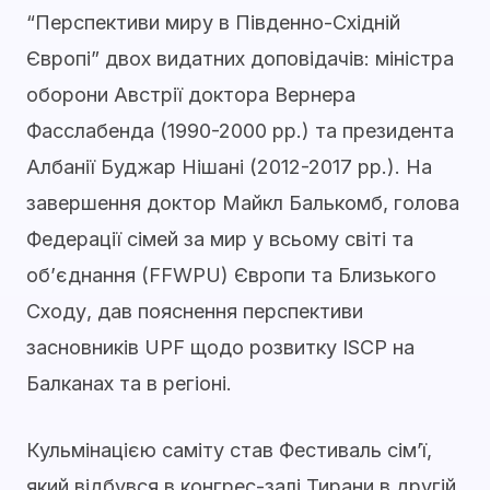
“Перспективи миру в Південно-Східній
Європі” двох видатних доповідачів: міністра
оборони Австрії доктора Вернера
Фасслабенда (1990-2000 рр.) та президента
Албанії Буджар Нішані (2012-2017 рр.). На
завершення доктор Майкл Балькомб, голова
Федерації сімей за мир у всьому світі та
об’єднання (FFWPU) Європи та Близького
Сходу, дав пояснення перспективи
засновників UPF щодо розвитку ISCP на
Балканах та в регіоні.
Кульмінацією саміту став Фестиваль сім’ї,
який відбувся в конгрес-залі Тирани в другій