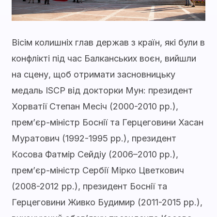
Вісім колишніх глав держав з країн, які були в
конфлікті під час Балканських воєн, вийшли
на сцену, щоб отримати засновницьку
медаль ISCP від докторки Мун: президент
Хорватії Степан Месіч (2000-2010 рр.),
прем’єр-міністр Боснії та Герцеговини Хасан
Муратович (1992-1995 рр.), президент
Косова Фатмір Сейдіу (2006–2010 рр.),
прем’єр-міністр Сербії Мірко Цветкович
(2008-2012 рр.), президент Боснії та
Герцеговини Живко Будимир (2011-2015 рр.),