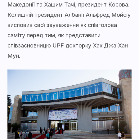
Македонії та Хашим Тачі, президент Косова.
Колишній президент Албанії Альфред Мойсіу
висловив свої зауваження як співголова
саміту перед тим, як представити
співзасновницю UPF докторку Хак Джа Хан
Мун.