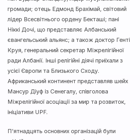
громади; отець Едмонд Брахімай, світовий
лідер Всесвітнього ордену Бекташі; пані
Ніккі Дочі, що представляє Албанський
євангельський альянс; а також доктор Генті
Круя, генеральний секретар Міжрелігійної
ради Албанії. Інші релігійні діячі приїхали з
усієї Європи та Близького Сходу.
Африканський континент представляв шейх
Мансур Діуф із Сенегалу, співголова
Міжрелігійної асоціації за мир та розвиток,
ініціативи UPF.
П’ятнадцять основних організацій були