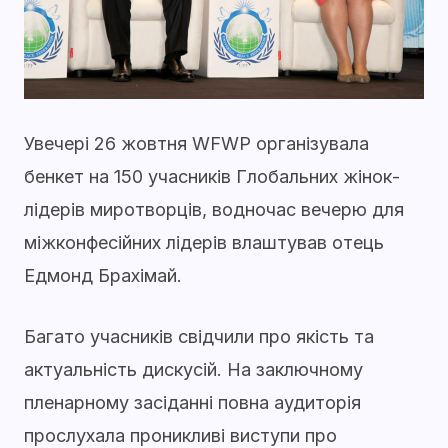
Увечері 26 жовтня WFWP організувала
бенкет на 150 учасників Глобальних жінок-
лідерів миротворців, водночас вечерю для
міжконфесійних лідерів влаштував отець
Едмонд Брахімай.
Багато учасників свідчили про якість та
актуальність дискусій. На заключному
пленарному засіданні повна аудиторія
прослухала проникливі виступи про