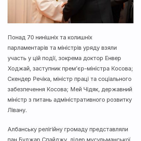
Понад 70 нинішніх та колишніх
парламентарів та міністрів уряду взяли
участь у цій події, зокрема доктор Енвер
Ходжай, заступник прем’єр-міністра Косова;
Скендер Речіка, міністр праці та соціального
забезпечення Косова; Мей Чідяк, державний
міністр з питань адміністративного розвитку
Лівану.
Албанську релігійну громаду представляли
пан Буджар Спайджу, лідер мусульманської